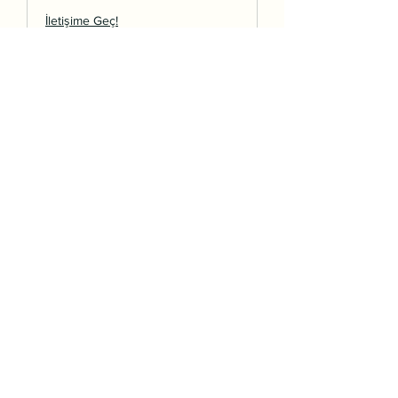
İletişime Geç!
EKB / Enerji Kimlik
Belgesi
İletişime Geç!